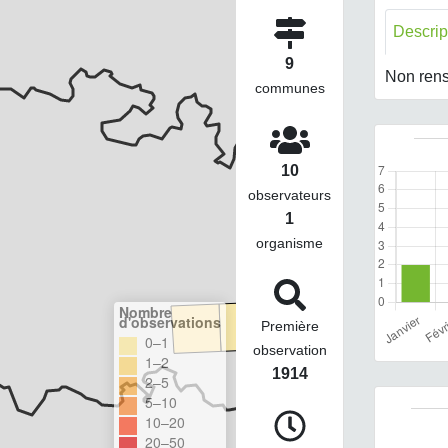
Descrip
9
Non rens
communes
10
observateurs
1
organisme
Nombre
d'observations
Première
0–1
observation
1–2
1914
2–5
5–10
10–20
20–50