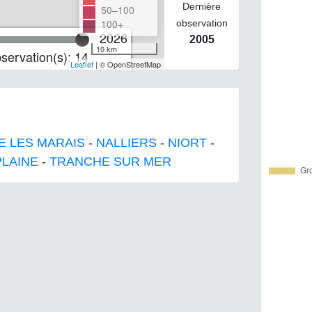
Dernière
50–100
100+
observation
2026
2005
10 km
servation(s): 14
Leaflet
| © OpenStreetMap
E LES MARAIS
-
NALLIERS
-
NIORT
-
PLAINE
-
TRANCHE SUR MER