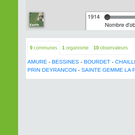
1914
Nombre d'ob
9
communes
1
organisme
10
observateurs
AMURE
-
BESSINES
-
BOURDET
-
CHAILL
PRIN DEYRANCON
-
SAINTE GEMME LA 