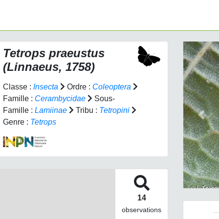
Tetrops praeustus
(Linnaeus, 1758)
Classe :
Insecta
Ordre :
Coleoptera
Famille :
Cerambycidae
Sous-
Famille :
Lamiinae
Tribu :
Tetropini
Prev
Genre :
Tetrops
14
observations