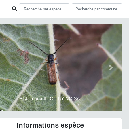
ious
Next
© J. Touroult - CC BY-NC-SA
Informations espèce