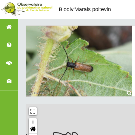
Biodiv'Marais poitevin
+