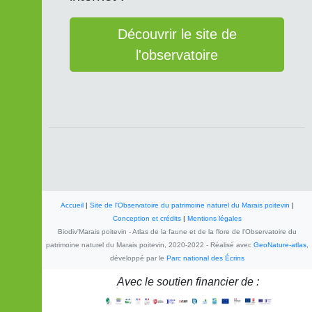
Découvrir le site de
l'observatoire
Accueil
|
Site de l'Observatoire du patrimoine naturel du Marais poitevin
|
Conception et crédits
|
Mentions légales
Biodiv'Marais poitevin - Atlas de la faune et de la flore de l'Observatoire du
patrimoine naturel du Marais poitevin, 2020-2022 - Réalisé avec
GeoNature-atlas
,
développé par le
Parc national des Écrins
Avec le soutien financier de :