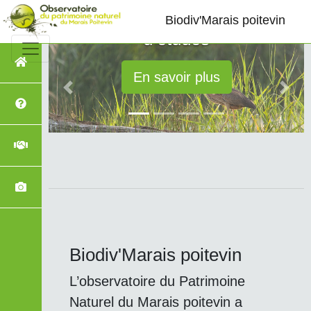
d’observations et
Biodiv'Marais poitevin
d’études
En savoir plus
Previous
Next
Biodiv'Marais poitevin
L’observatoire du Patrimoine
Naturel du Marais poitevin a