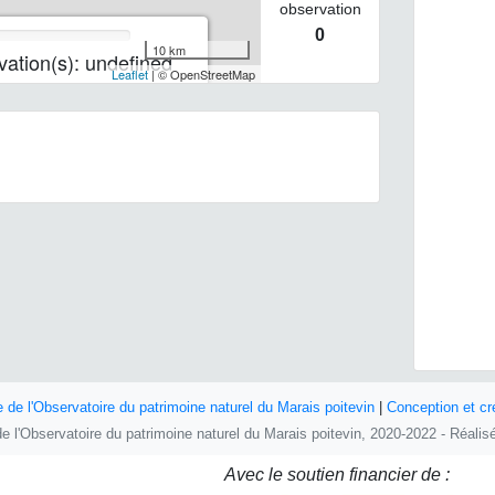
observation
0
10 km
ation(s): undefined
Leaflet
| © OpenStreetMap
e de l'Observatoire du patrimoine naturel du Marais poitevin
|
Conception et cr
e de l'Observatoire du patrimoine naturel du Marais poitevin, 2020-2022 - Réali
Avec le soutien financier de :