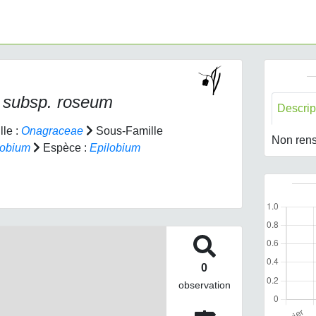
 subsp.
roseum
Descrip
le :
Onagraceae
Sous-Famille
Non rens
lobium
Espèce :
Epilobium
0
observation