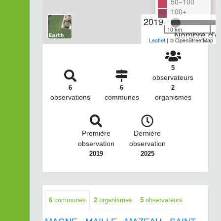
50–100
100+
2019
10 km
Nombre d'ob
Leaflet
| © OpenStreetMap
5
observateurs
6
6
2
observations
communes
organismes
Première
Dernière
observation
observation
2019
2025
6
communes
2
organismes
5
observateurs