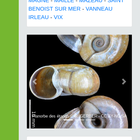
MAGNE
-
MAILLE
-
MAZEAU
-
SAINT
BENOIST SUR MER
-
VANNEAU
IRLEAU
-
VIX
Previous
Next
Planorbe des étangs © R. GERBER - CC BY-NC-SA