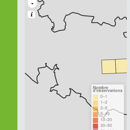
-
Nombre
d'observations
0–1
1–2
2–5
5–10
10–20
20–50