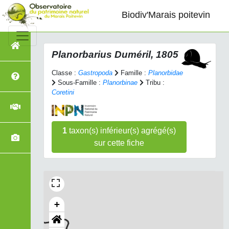
Biodiv'Marais poitevin
Planorbarius
Duméril, 1805
Classe :
Gastropoda
Famille :
Planorbidae
Sous-Famille :
Planorbinae
Tribu :
Coretini
1
taxon(s) inférieur(s) agrégé(s)
sur cette fiche
+