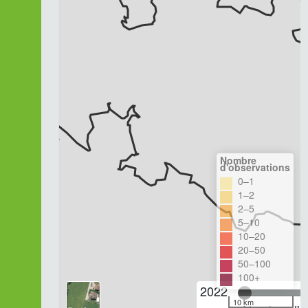
Nombre
d'observations
0–1
1–2
2–5
5–10
10–20
20–50
50–100
100+
2022
10 km