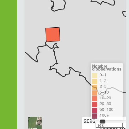
Nombre
d'observations
0–1
1–2
2–5
5–10
10–20
20–50
50–100
100+
2026
10 km
Nombre d'ob