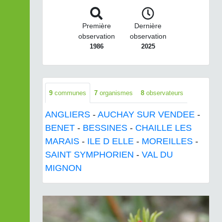
Première
Dernière
observation
observation
1986
2025
9
communes
7
organismes
8
observateurs
ANGLIERS
-
AUCHAY SUR VENDEE
-
BENET
-
BESSINES
-
CHAILLE LES
MARAIS
-
ILE D ELLE
-
MOREILLES
-
SAINT SYMPHORIEN
-
VAL DU
MIGNON