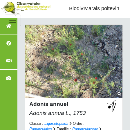
Biodiv'Marais poitevin
Adonis annuel
Adonis annua
L., 1753
Classe :
Equisetopsida
Ordre :
Ranunculales
Famille :
Ranunculaceae