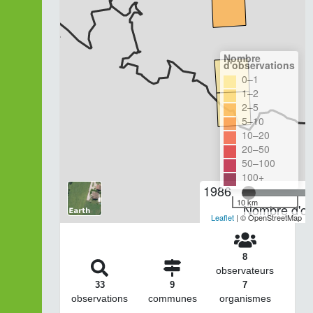
Nombre
d'observations
0–1
1–2
2–5
5–10
10–20
20–50
50–100
100+
1986
10 km
Nombre d'ob
Leaflet
| © OpenStreetMap
8
observateurs
33
9
7
observations
communes
organismes