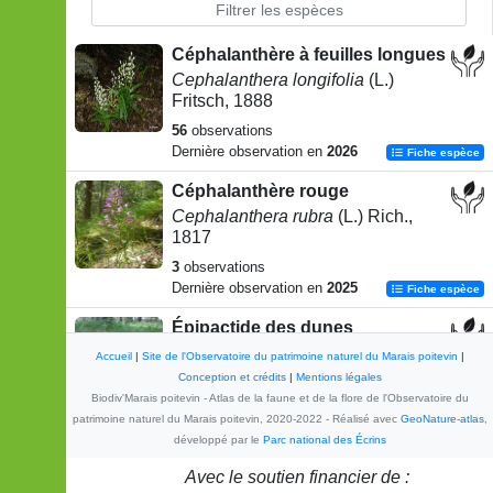
Céphalanthère à feuilles longues
Cephalanthera longifolia
(L.)
Fritsch, 1888
56
observations
Dernière observation en
2026
Fiche espèce
Céphalanthère rouge
Cephalanthera rubra
(L.) Rich.,
1817
3
observations
Dernière observation en
2025
Fiche espèce
Épipactide des dunes
Epipactis phyllanthes
G.E.Sm.,
Accueil
|
Site de l'Observatoire du patrimoine naturel du Marais poitevin
|
1852
Conception et crédits
|
Mentions légales
Biodiv'Marais poitevin - Atlas de la faune et de la flore de l'Observatoire du
16
observations
patrimoine naturel du Marais poitevin, 2020-2022 - Réalisé avec
GeoNature-atlas
,
Dernière observation en
2022
Fiche espèce
développé par le
Parc national des Écrins
Limodore avorté
Avec le soutien financier de :
Limodorum abortivum
(L.) Sw.,