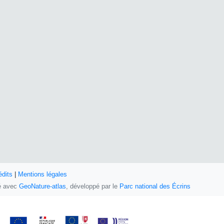
édits
|
Mentions légales
sé avec
GeoNature-atlas
, développé par le
Parc national des Écrins