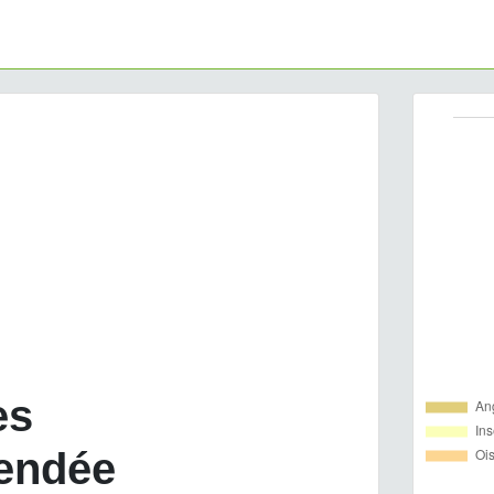
es
Vendée