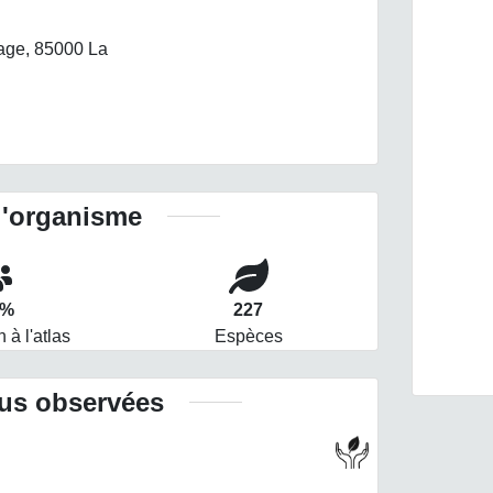
age, 85000 La
l'organisme
5%
227
n à l'atlas
Espèces
lus observées