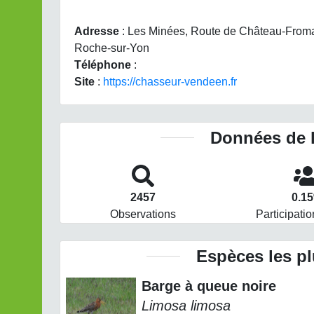
Adresse
: Les Minées, Route de Château-From
Roche-sur-Yon
Téléphone
:
Site
:
https://chasseur-vendeen.fr
Données de 
2457
0.1
Observations
Participatio
Espèces les p
Barge à queue noire
Limosa limosa