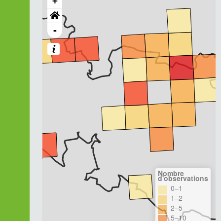
+
-
Nombre
d'observations
0–1
1–2
2–5
5–10