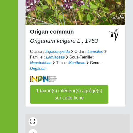
Origan commun
Origanum vulgare
L., 1753
Classe :
Equisetopsida
Ordre :
Lamiales
Famille :
Lamiaceae
Sous-Famille :
Nepetoideae
Tribu :
Mentheae
Genre :
Origanum
1
taxon(s) inférieur(s) agrégé(s)
sur cette fiche