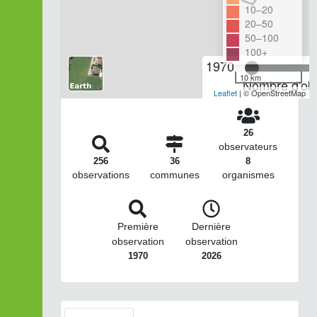
10–20
20–50
50–100
100+
1970
10 km
Nombre d'obs
Leaflet
| © OpenStreetMap
26
observateurs
256
36
8
observations
communes
organismes
Première
Dernière
observation
observation
1970
2026