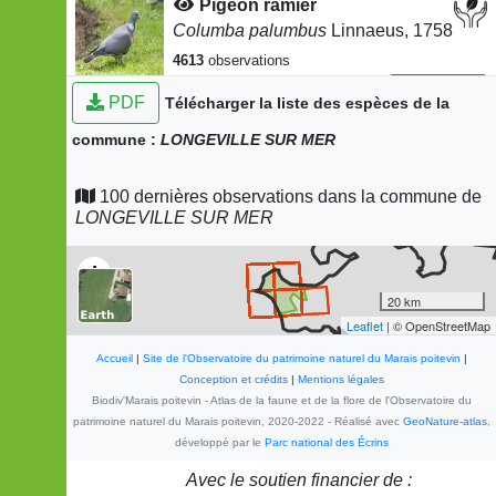
Pigeon ramier
Columba palumbus
Linnaeus, 1758
4613
observations
Dernière observation en
2025
Fiche espèce
PDF
Télécharger la liste des espèces de la
Rougegorge familier
commune :
LONGEVILLE SUR MER
Erithacus rubecula
(Linnaeus,
1758)
100 dernières observations dans la commune de
3245
observations
LONGEVILLE SUR MER
Dernière observation en
2025
Fiche espèce
Pinson des arbres
+
Fringilla coelebs
Linnaeus, 1758
−
20 km
3080
observations
Leaflet
| © OpenStreetMap
Dernière observation en
2025
Fiche espèce
Accueil
|
Site de l'Observatoire du patrimoine naturel du Marais poitevin
|
Hirondelle rustique
Conception et crédits
|
Mentions légales
Hirundo rustica
Linnaeus, 1758
Biodiv'Marais poitevin - Atlas de la faune et de la flore de l'Observatoire du
patrimoine naturel du Marais poitevin, 2020-2022 - Réalisé avec
GeoNature-atlas
,
2672
observations
développé par le
Parc national des Écrins
Dernière observation en
2025
Fiche espèce
Avec le soutien financier de :
Merle noir