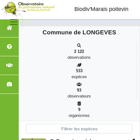
LONGEVES, Biodiversité
Biodiv'Marais poitevin
Commune de LONGEVES
2 122
observations
533
espèces
93
observateurs
9
organismes