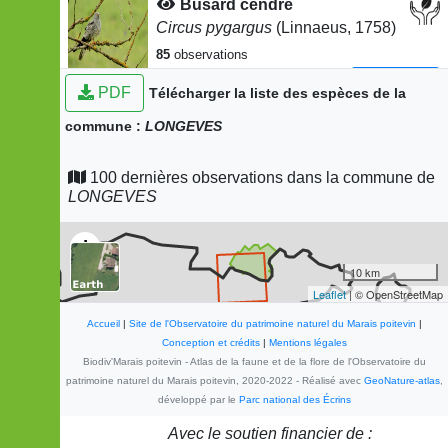
Busard cendré
Circus pygargus
(Linnaeus, 1758)
85
observations
Dernière observation en
2024
Fiche espèce
PDF
Télécharger la liste des espèces de la
Alouette des champs
commune :
LONGEVES
Alauda arvensis
Linnaeus, 1758
48
observations
100 dernières observations dans la commune de
Dernière observation en
2021
Fiche espèce
LONGEVES
Merle noir
Turdus merula
Linnaeus, 1758
+
47
observations
−
10 km
Dernière observation en
2022
Fiche espèce
Leaflet
| © OpenStreetMap
Mésange charbonnière
Accueil
|
Site de l'Observatoire du patrimoine naturel du Marais poitevin
|
Parus major
Linnaeus, 1758
Conception et crédits
|
Mentions légales
Biodiv'Marais poitevin - Atlas de la faune et de la flore de l'Observatoire du
39
observations
patrimoine naturel du Marais poitevin, 2020-2022 - Réalisé avec
GeoNature-atlas
,
Dernière observation en
2023
Fiche espèce
développé par le
Parc national des Écrins
Pouillot véloce
Avec le soutien financier de :
Phylloscopus collybita
(Vieillot,