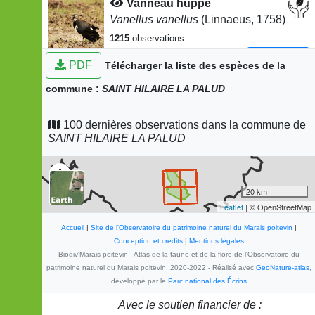
Vanneau huppé
Vanellus vanellus
(Linnaeus, 1758)
1215
observations
Dernière observation en
2025
Fiche espèce
PDF
Télécharger la liste des espèces de la
Busard cendré
commune :
SAINT HILAIRE LA PALUD
Circus pygargus
(Linnaeus, 1758)
1016
observations
100 dernières observations dans la commune de
Dernière observation en
2025
Fiche espèce
SAINT HILAIRE LA PALUD
Alouette des champs
Alauda arvensis
Linnaeus, 1758
+
956
observations
−
20 km
Dernière observation en
2025
Fiche espèce
Leaflet
| © OpenStreetMap
-
Accueil
|
Site de l'Observatoire du patrimoine naturel du Marais poitevin
|
Corvus corone corone
Linnaeus,
Conception et crédits
|
Mentions légales
1758
Biodiv'Marais poitevin - Atlas de la faune et de la flore de l'Observatoire du
patrimoine naturel du Marais poitevin, 2020-2022 - Réalisé avec
GeoNature-atlas
,
918
observations
développé par le
Parc national des Écrins
Dernière observation en
2025
Fiche espèce
Avec le soutien financier de :
Pinson des arbres